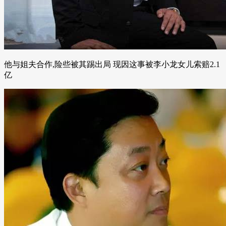
他与姐夫合作,险些被其踢出局 现因这事被李小龙女儿索赔2.1
亿