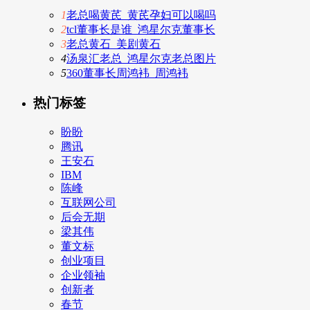
1
老总喝黄芪_黄芪孕妇可以喝吗
2
tcl董事长是谁_鸿星尔克董事长
3
老总黄石_美剧黄石
4
汤泉汇老总_鸿星尔克老总图片
5
360董事长周鸿袆_周鸿袆
热门标签
盼盼
腾讯
王安石
IBM
陈峰
互联网公司
后会无期
梁其伟
董文标
创业项目
企业领袖
创新者
春节