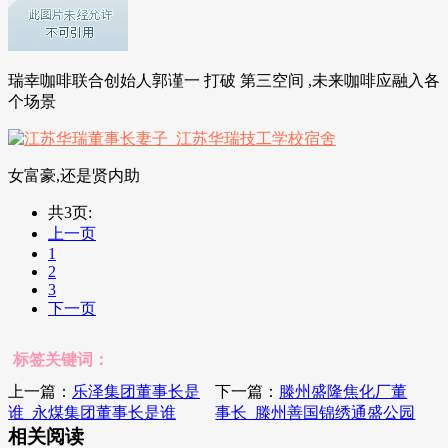
瑞幸咖啡联合创始人郭谨一 打破 第三空间 ,未来咖啡应融入各
个场景
女富豪,还是贤内助
共3页:
上一页
1
2
3
下一页
标签关键词：
上一篇：
乐泽集团董事长是
下一篇：
滕州盛隆焦化厂董
谁_永煤集团董事长是谁
事长_滕州善国锦绣通盛公园
相关阅读