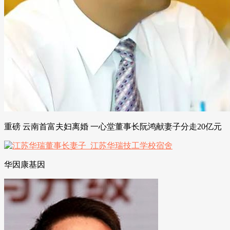
重磅 云南首富夫妇离婚 一心堂董事长阮鸿献妻子分走20亿元
华因康基因