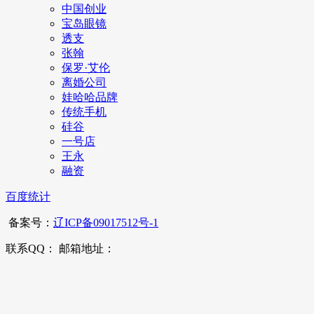
中国创业
宝岛眼镜
透支
张翰
保罗·艾伦
离婚公司
娃哈哈品牌
传统手机
硅谷
一号店
王永
融资
百度统计
备案号：
辽ICP备09017512号-1
联系QQ： 邮箱地址：