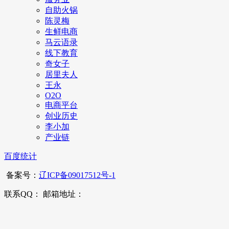
自助火锅
陈灵梅
生鲜电商
马云语录
线下教育
奇女子
居里夫人
王永
O2O
电商平台
创业历史
李小加
产业链
百度统计
备案号：
辽ICP备09017512号-1
联系QQ： 邮箱地址：