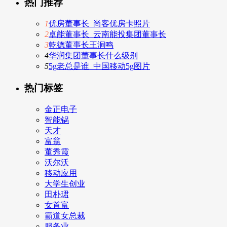
热门推荐
1
优房董事长_尚客优房卡照片
2
卓能董事长_云南能投集团董事长
3
乾德董事长王涧鸣
4
华润集团董事长什么级别
5
5g老总是谁_中国移动5g图片
热门标签
金正电子
智能锅
天才
富翁
董秀霞
沃尔沃
移动应用
大学生创业
田朴珺
女首富
霸道女总裁
服务业