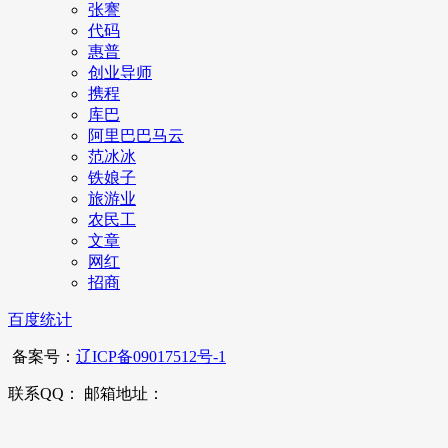
张謇
代码
惠普
创业导师
携程
库巴
阿里巴巴马云
范冰冰
铁娘子
旅游业
农民工
文章
网红
招商
百度统计
备案号：
辽ICP备09017512号-1
联系QQ： 邮箱地址：