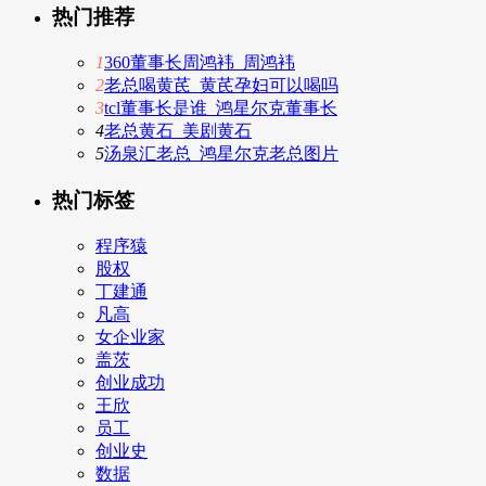
热门推荐
1
360董事长周鸿袆_周鸿袆
2
老总喝黄芪_黄芪孕妇可以喝吗
3
tcl董事长是谁_鸿星尔克董事长
4
老总黄石_美剧黄石
5
汤泉汇老总_鸿星尔克老总图片
热门标签
程序猿
股权
丁建通
凡高
女企业家
盖茨
创业成功
王欣
员工
创业史
数据