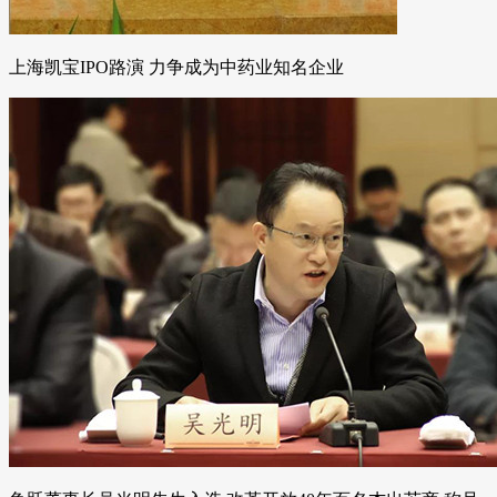
上海凯宝IPO路演 力争成为中药业知名企业