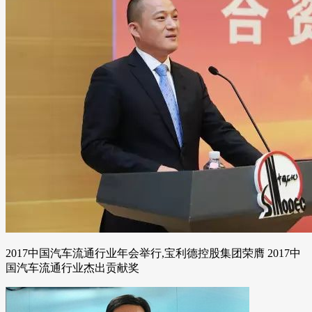
2017中国汽车流通行业年会举行,宝利德控股集团荣膺 2017中
国汽车流通行业杰出贡献奖