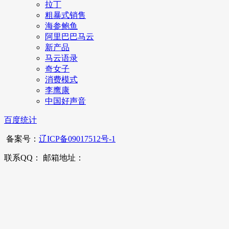
拉丁
粗暴式销售
海参鲍鱼
阿里巴巴马云
新产品
马云语录
奇女子
消费模式
李鹰康
中国好声音
百度统计
备案号：
辽ICP备09017512号-1
联系QQ： 邮箱地址：