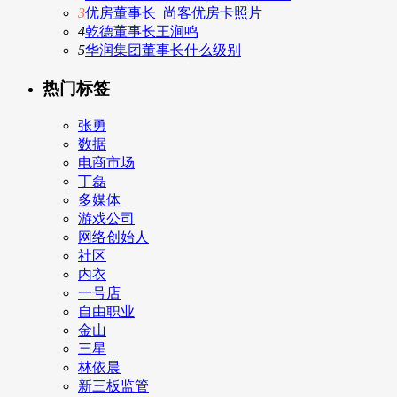
3
优房董事长_尚客优房卡照片
4
乾德董事长王涧鸣
5
华润集团董事长什么级别
热门标签
张勇
数据
电商市场
丁磊
多媒体
游戏公司
网络创始人
社区
内衣
一号店
自由职业
金山
三星
林依晨
新三板监管