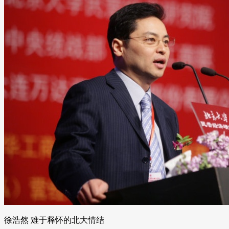
徐浩然 难于释怀的北大情结