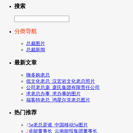
搜索
分类导航
总裁图片
总裁新闻
最新文章
嗨多购老总
低文化老总_汉宏岩文化老总照片
公司老总庞_庞氏集团有限责任公司
求老总办事_求办事的图片
福客特老总_鸿星尔克老总图片
热门推荐
1
5g老总是谁_中国移动5g图片
2
卓能董事长_云南能投集团董事长