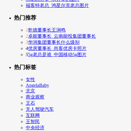
福客特老总_鸿星尔克老总图片
热门推荐
1
乾德董事长王涧鸣
2
卓能董事长_云南能投集团董事长
3
华润集团董事长什么级别
4
优房董事长_尚客优房卡照片
5
5g老总是谁_中国移动5g图片
热门标签
女性
AngelaBaby
北京
商业观察
王石
无人驾驶汽车
互联网
王智民
中央经济