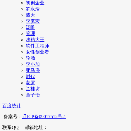
初创企业
罗永浩
盛大
李彥宏
汤唯
管理
味精大王
软件工程师
女性创业者
轮胎
李小加
亚马逊
时代
老罗
兰桂坊
章子怡
百度统计
备案号：
辽ICP备09017512号-1
联系QQ： 邮箱地址：