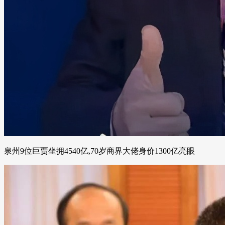
泉州9位巨贾坐拥4540亿,70岁商界大佬身价1300亿亮眼