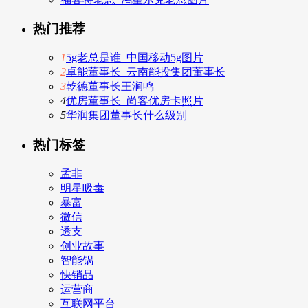
热门推荐
1
5g老总是谁_中国移动5g图片
2
卓能董事长_云南能投集团董事长
3
乾德董事长王涧鸣
4
优房董事长_尚客优房卡照片
5
华润集团董事长什么级别
热门标签
孟非
明星吸毒
暴富
微信
透支
创业故事
智能锅
快销品
运营商
互联网平台