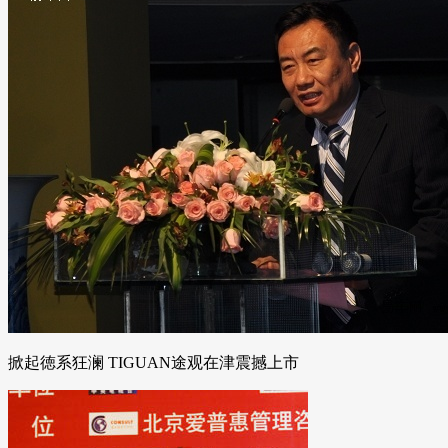
掀起徳系狂澜 TIGUAN途观在津震撼上市