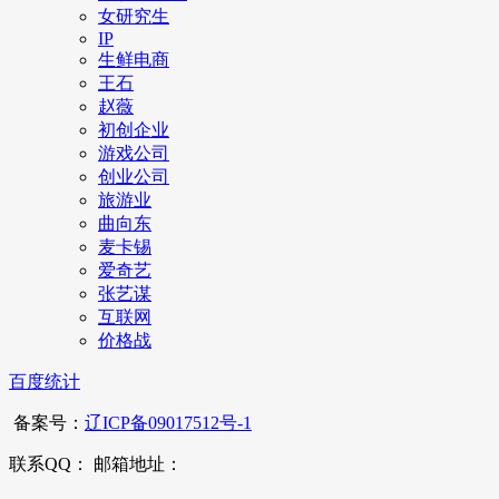
女研究生
IP
生鲜电商
王石
赵薇
初创企业
游戏公司
创业公司
旅游业
曲向东
麦卡锡
爱奇艺
张艺谋
互联网
价格战
百度统计
备案号：
辽ICP备09017512号-1
联系QQ： 邮箱地址：