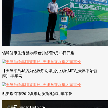
倡导健康生活 浩物绿色训练营9月13日开跑
【天津平治4S店为达沃斯论坛提供优质MPV_天津平治新
闻】-易车网
凯美瑞 荣获2012夏季达沃斯礼宾用车荣誉