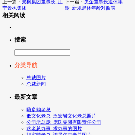
上一篇：
景枫集团董事长_江
下一篇：
央企董事长退休年
宁景枫集团
龄_新规退休年龄对照表
相关阅读
搜索
分类导航
总裁图片
总裁新闻
最新文章
嗨多购老总
低文化老总_汉宏岩文化老总照片
公司老总庞_庞氏集团有限责任公司
求老总办事_求办事的图片
福客特老总_鸿星尔克老总图片