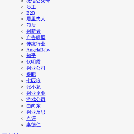
微信公众号
员工
B2B
居里夫人
70后
创新者
广告联盟
传统行业
AngelaBaby
知乎
伏明霞
创业公司
餐吧
七匹狼
张小龙
创业企业
游戏公司
曲向东
创业反思
点评
李德仁