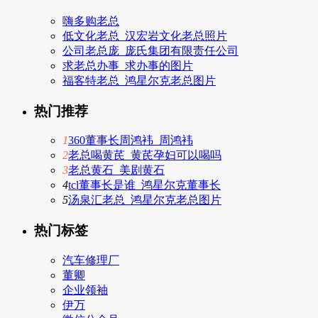
嗨多购老总
低文化老总_汉宏岩文化老总照片
公司老总庞_庞氏集团有限责任公司
求老总办事_求办事的图片
福客特老总_鸿星尔克老总图片
热门推荐
1
360董事长周鸿袆_周鸿袆
2
老总喝黄芪_黄芪孕妇可以喝吗
3
老总黄石_美剧黄石
4
tcl董事长是谁_鸿星尔克董事长
5
汤泉汇老总_鸿星尔克老总图片
热门标签
汽车修理厂
董卿
企业领袖
伊万