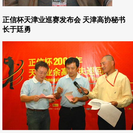
正信杯天津业巡赛发布会 天津高协秘书
长于廷勇