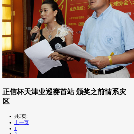
正信杯天津业巡赛首站 颁奖之前情系灾
区
共3页:
上一页
1
2