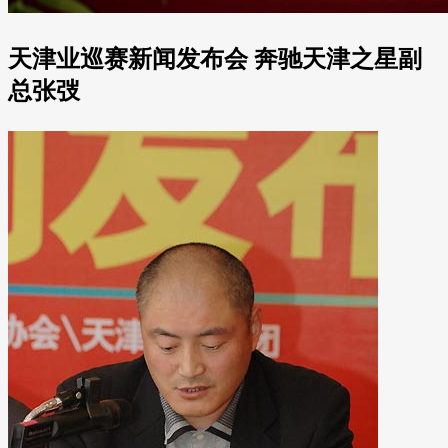
天津业巡赛新闻发布会 奔驰天津之星副
总张弢