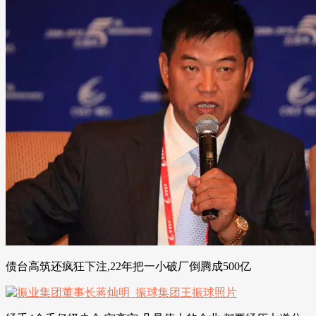
债台高筑还疯狂下注,22年把一小破厂倒腾成500亿