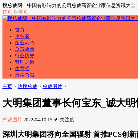
搜总裁网—中国有影响力的公司总裁高管企业家信息资讯大全
首页
标签页
首页
企业家
企业动态
总裁故事
行业历史
管理之道
生意经
热搜总裁
主页
>
热搜总裁
>
总裁图片
>
大明集团董事长何宝东_诚大明
总裁图片
2022-04-10 15:59
关注度：
深圳大明集团将向全国辐射 首推PCS创