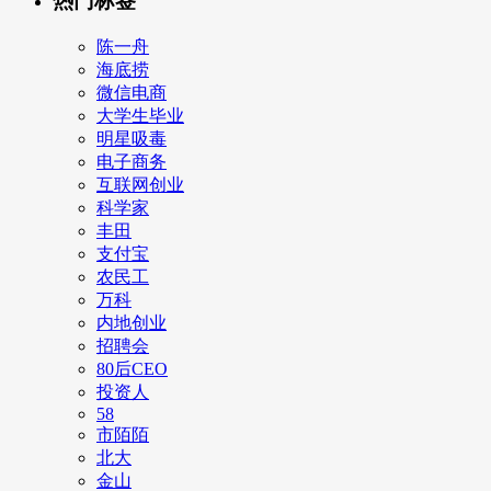
热门标签
陈一舟
海底捞
微信电商
大学生毕业
明星吸毒
电子商务
互联网创业
科学家
丰田
支付宝
农民工
万科
内地创业
招聘会
80后CEO
投资人
58
市陌陌
北大
金山