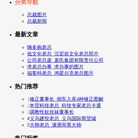
分类导航
总裁图片
总裁新闻
最新文章
嗨多购老总
低文化老总_汉宏岩文化老总照片
公司老总庞_庞氏集团有限责任公司
求老总办事_求办事的图片
福客特老总_鸿星尔克老总图片
热门推荐
1
修正董事长_倒车入库4种修正图解
2
本贸科技老总_科技专家老总卡通
3
调教性奴丝袜董事长
4
义乌建投老总_义乌国际商贸城
5
大帅老总_潇洒哥黑大帅