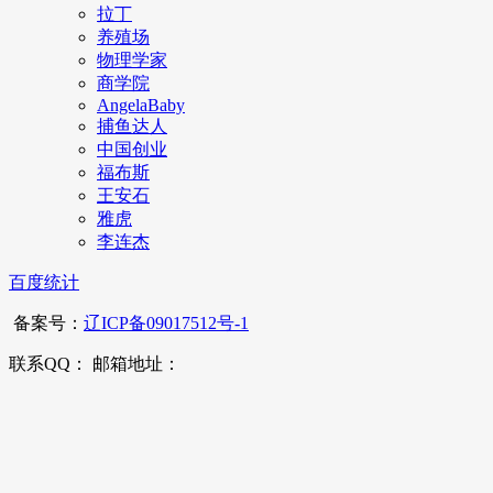
拉丁
养殖场
物理学家
商学院
AngelaBaby
捕鱼达人
中国创业
福布斯
王安石
雅虎
李连杰
百度统计
备案号：
辽ICP备09017512号-1
联系QQ： 邮箱地址：