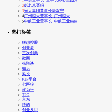
1
牛勇董事长_董事长办公室图片
2
彭老总冤吗
3
光大集团董事长唐双宁
4
广州恒大董事长_广州恒大
5
中航工业董事长_中航工业logo
热门标签
联想控股
创业者
三次創業
微商
张悦谈
90后
风投
P2P平台
七匹狼
许为平
T2O
京东
快的
创业反思