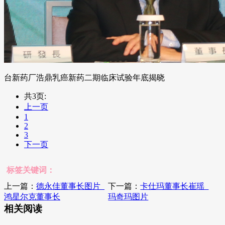
台新药厂浩鼎乳癌新药二期临床试验年底揭晓
共3页:
上一页
1
2
3
下一页
标签关键词：
上一篇：
德永佳董事长图片_
下一篇：
卡仕玛董事长崔瑶_
鸿星尔克董事长
玛奇玛图片
相关阅读