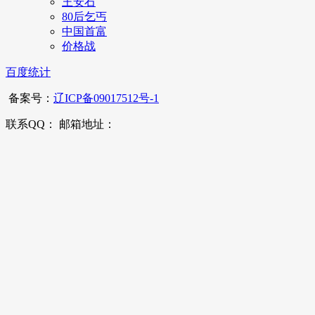
王安石
80后乞丐
中国首富
价格战
百度统计
备案号：
辽ICP备09017512号-1
联系QQ： 邮箱地址：