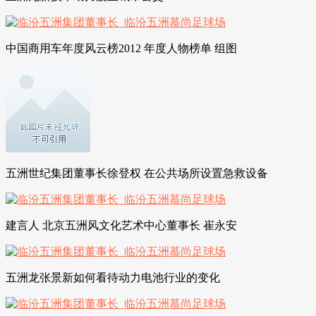
中国商用车年度风云榜2012 年度人物榜单 组图
五洲世纪集团董事长徐登权 在公共场所设置急救设备
建言人 北京五洲风文化艺术中心董事长 崔永安
五洲龙张景新如何看待动力电池行业的变化