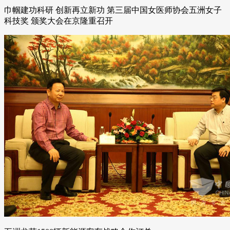
巾帼建功科研 创新再立新功 第三届中国女医师协会五洲女子
科技奖 颁奖大会在京隆重召开