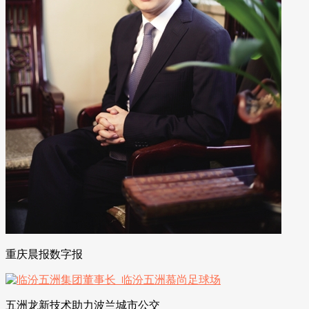
重庆晨报数字报
五洲龙新技术助力波兰城市公交