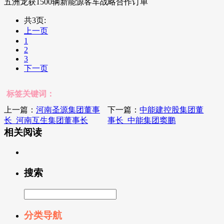
五洲龙获1500辆新能源客车战略合作订单
共3页:
上一页
1
2
3
下一页
标签关键词：
上一篇：
河南圣源集团董事
下一篇：
中能建控股集团董
长_河南互生集团董事长
事长_中能集团窦鹏
相关阅读
搜索
分类导航