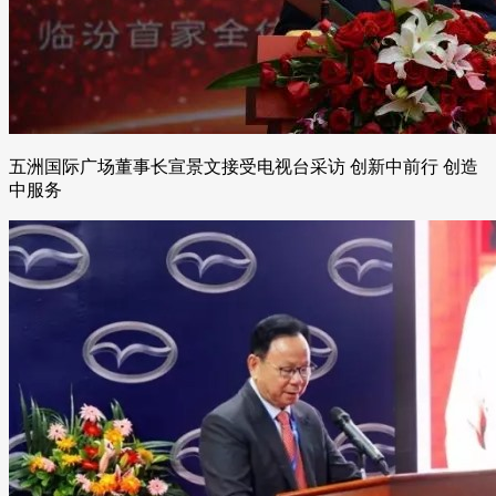
五洲国际广场董事长宣景文接受电视台采访 创新中前行 创造
中服务