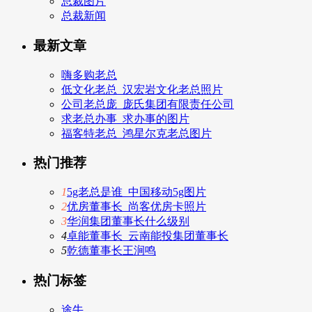
总裁图片
总裁新闻
最新文章
嗨多购老总
低文化老总_汉宏岩文化老总照片
公司老总庞_庞氏集团有限责任公司
求老总办事_求办事的图片
福客特老总_鸿星尔克老总图片
热门推荐
1
5g老总是谁_中国移动5g图片
2
优房董事长_尚客优房卡照片
3
华润集团董事长什么级别
4
卓能董事长_云南能投集团董事长
5
乾德董事长王涧鸣
热门标签
途牛