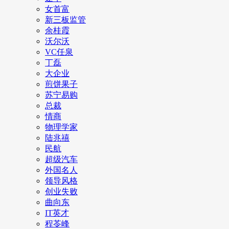
女首富
新三板监管
余桂霞
沃尔沃
VC任泉
丁磊
大企业
煎饼果子
苏宁易购
总裁
情商
物理学家
陆兆禧
民航
超级汽车
外国名人
领导风格
创业失败
曲向东
IT英才
程苓峰