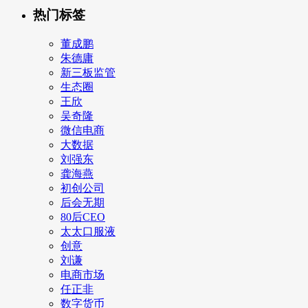
热门标签
董成鹏
朱德庸
新三板监管
生态圈
王欣
吴奇隆
微信电商
大数据
刘强东
龚海燕
初创公司
后会无期
80后CEO
太太口服液
创意
刘谦
电商市场
任正非
数字货币