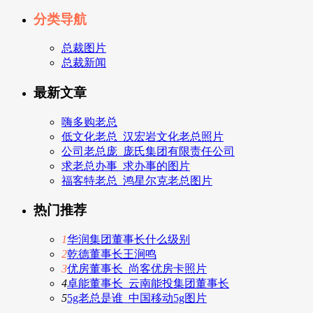
分类导航
总裁图片
总裁新闻
最新文章
嗨多购老总
低文化老总_汉宏岩文化老总照片
公司老总庞_庞氏集团有限责任公司
求老总办事_求办事的图片
福客特老总_鸿星尔克老总图片
热门推荐
1
华润集团董事长什么级别
2
乾德董事长王涧鸣
3
优房董事长_尚客优房卡照片
4
卓能董事长_云南能投集团董事长
5
5g老总是谁_中国移动5g图片