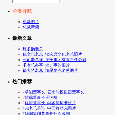
分类导航
总裁图片
总裁新闻
最新文章
嗨多购老总
低文化老总_汉宏岩文化老总照片
公司老总庞_庞氏集团有限责任公司
求老总办事_求办事的图片
福客特老总_鸿星尔克老总图片
热门推荐
1
卓能董事长_云南能投集团董事长
2
乾德董事长王涧鸣
3
优房董事长_尚客优房卡照片
4
5g老总是谁_中国移动5g图片
5
华润集团董事长什么级别