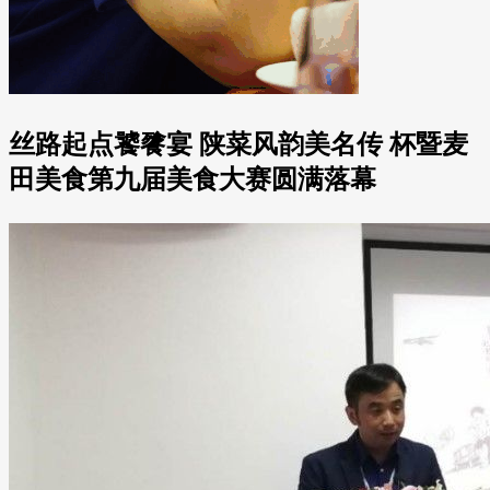
丝路起点饕餮宴 陕菜风韵美名传 杯暨麦
田美食第九届美食大赛圆满落幕