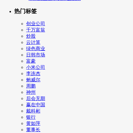
热门标签
创业公司
千万富翁
炒股
云计算
绿色商业
日韩市场
富豪
小米公司
李连杰
鲍威尔
周鹏
神州
后会无期
赢在中国
戴科彬
银行
黄如萍
董事长