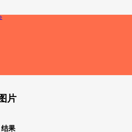
图片
 结果