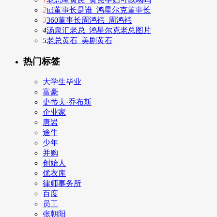
2
tcl董事长是谁_鸿星尔克董事长
3
360董事长周鸿袆_周鸿袆
4
汤泉汇老总_鸿星尔克老总图片
5
老总黄石_美剧黄石
热门标签
大学生毕业
富豪
史蒂夫·乔布斯
企业家
唐岩
途牛
少年
并购
创始人
优衣库
律师事务所
百度
员工
张朝阳