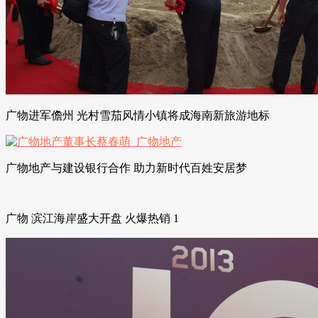
广物进军儋州 光村雪茄风情小镇将成海南新旅游地标
广物地产与建设银行合作 助力新时代百姓安居梦
广物 滨江海岸盛大开盘 火爆热销 1