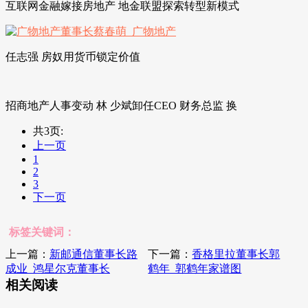
互联网金融嫁接房地产 地金联盟探索转型新模式
任志强 房奴用货币锁定价值
招商地产人事变动 林 少斌卸任CEO 财务总监 换
共3页:
上一页
1
2
3
下一页
标签关键词：
上一篇：
新邮通信董事长路
下一篇：
香格里拉董事长郭
成业_鸿星尔克董事长
鹤年_郭鹤年家谱图
相关阅读