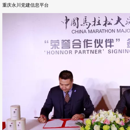
重庆永川党建信息平台