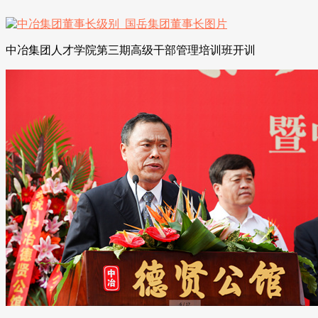
中冶集团人才学院第三期高级干部管理培训班开训