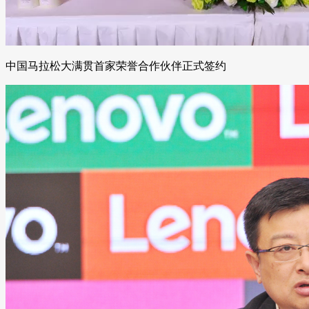
中国马拉松大满贯首家荣誉合作伙伴正式签约