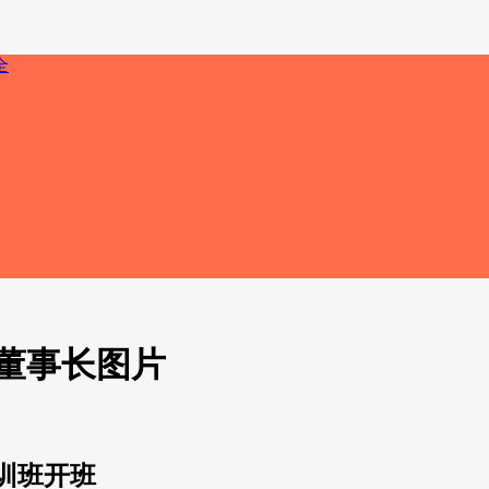
董事长图片
训班开班