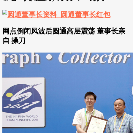
网点倒闭风波后圆通高层震荡 董事长亲
自 操刀