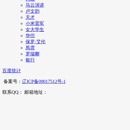
马云演讲
卢文韵
天才
小米雷军
女大学生
华佗
保罗·艾伦
馬雲
罗瑞卿
银行
百度统计
备案号：
辽ICP备09017512号-1
联系QQ： 邮箱地址：