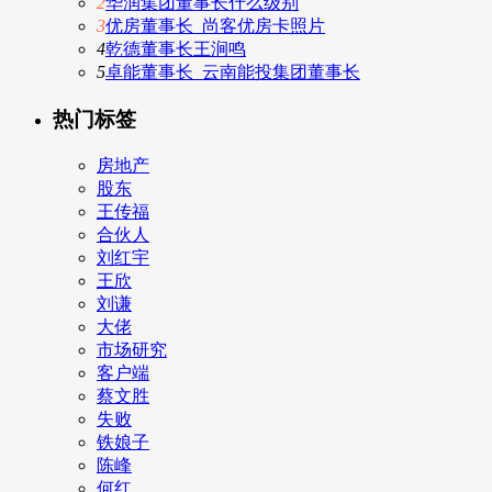
2
华润集团董事长什么级别
3
优房董事长_尚客优房卡照片
4
乾德董事长王涧鸣
5
卓能董事长_云南能投集团董事长
热门标签
房地产
股东
王传福
合伙人
刘红宇
王欣
刘谦
大佬
市场研究
客户端
蔡文胜
失败
铁娘子
陈峰
何红