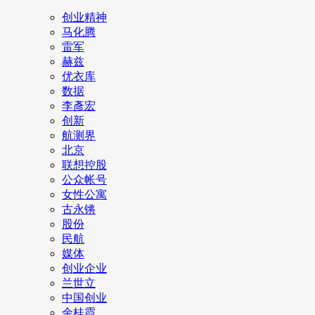
创业精神
马化腾
雷军
赫兹
优衣库
数据
李彥宏
创新
航测界
北京
联想控股
公众帐号
女性公寓
古永锵
股份
民航
媒体
创业企业
兰世立
中国创业
余桂霞