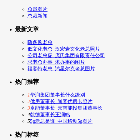
总裁图片
总裁新闻
最新文章
嗨多购老总
低文化老总_汉宏岩文化老总照片
公司老总庞_庞氏集团有限责任公司
求老总办事_求办事的图片
福客特老总_鸿星尔克老总图片
热门推荐
1
华润集团董事长什么级别
2
优房董事长_尚客优房卡照片
3
卓能董事长_云南能投集团董事长
4
乾德董事长王涧鸣
5
5g老总是谁_中国移动5g图片
热门标签