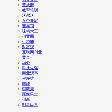
董成鹏
教育培训
沃尔沃
女企业家
罪与罚
味精大王
创业圈
生态圈
财富观
互联网创业
黄金
冯仑
科技先驱
商业观察
程序猿
季琦
李鹰康
屌丝男士
创新
明星吸毒