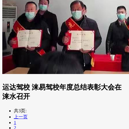
运达驾校 涞易驾校年度总结表彰大会在
涞水召开
共3页:
上一页
1
2