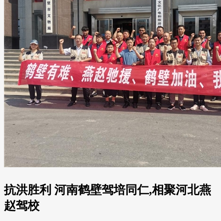
抗洪胜利 河南鹤壁驾培同仁,相聚河北燕
赵驾校