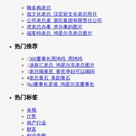
嗨多购老总
低文化老总_汉宏岩文化老总照片
公司老总庞_庞氏集团有限责任公司
求老总办事_求办事的图片
福客特老总_鸿星尔克老总图片
热门推荐
1
360董事长周鸿袆_周鸿袆
2
汤泉汇老总_鸿星尔克老总图片
3
老总喝黄芪_黄芪孕妇可以喝吗
4
老总黄石_美剧黄石
5
tcl董事长是谁_鸿星尔克董事长
热门标签
央视
IT男
地产行业
财富
创业失败