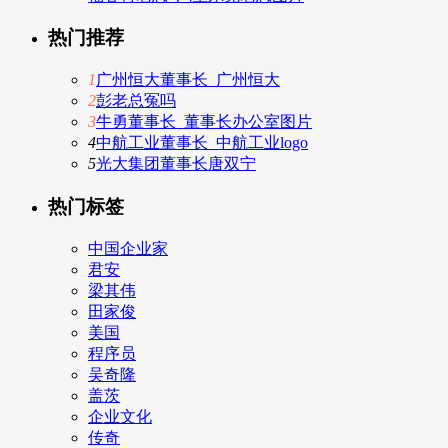
热门推荐
1
广州恒大董事长_广州恒大
2
彭老总冤吗
3
牛勇董事长_董事长办公室图片
4
中航工业董事长_中航工业logo
5
光大集团董事长唐双宁
热门标签
中国企业家
君安
梁其伟
田家俊
美国
程序员
吴奇隆
盖茨
企业文化
传奇