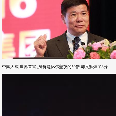
中国人成 世界首富 ,身价是比尔盖茨的50倍,却只辉煌了8分