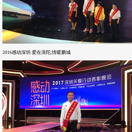
2016感动深圳 爱在浪陀,情暖鹏城