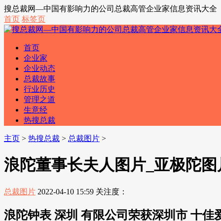
搜总裁网—中国有影响力的公司总裁高管企业家信息资讯大全
首页
标签页
首页
企业家
企业动态
总裁故事
行业历史
管理之道
生意经
热搜总裁
主页
>
热搜总裁
>
总裁图片
>
浪陀董事长夫人图片_亚极陀图
总裁图片
2022-04-10 15:59
关注度：
浪陀钟表 深圳 有限公司荣获深圳市 十佳