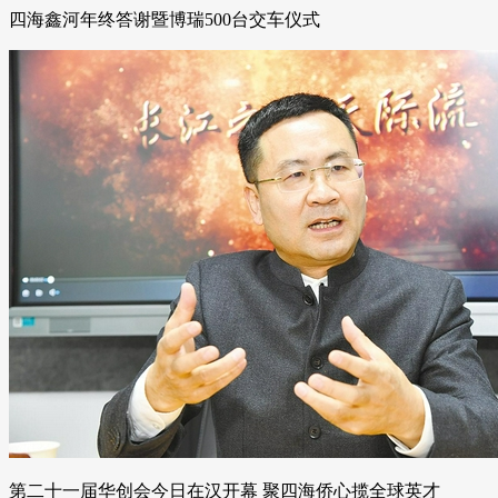
四海鑫河年终答谢暨博瑞500台交车仪式
第二十一届华创会今日在汉开幕 聚四海侨心揽全球英才