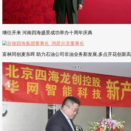
继往开来 河南四海盛景成功举办十周年庆典
富林同创麦东晖 助力石油公司非油业务新发展,多点开花创新高