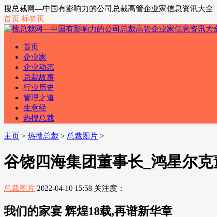
搜总裁网—中国有影响力的公司总裁高管企业家信息资讯大全
首页
标签页
首页
企业家
企业动态
总裁故事
行业历史
管理之道
生意经
热搜总裁
主页
>
热搜总裁
>
总裁图片
>
谷饶四海集团董事长_鸿星尔克
总裁图片
2022-04-10 15:58
关注度：
我们的家宴 辉煌18载,再谱新华章