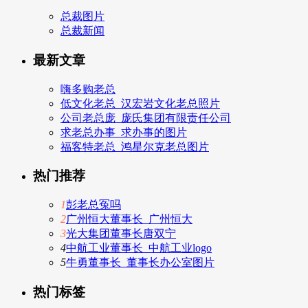
总裁图片
总裁新闻
最新文章
嗨多购老总
低文化老总_汉宏岩文化老总照片
公司老总庞_庞氏集团有限责任公司
求老总办事_求办事的图片
福客特老总_鸿星尔克老总图片
热门推荐
1
彭老总冤吗
2
广州恒大董事长_广州恒大
3
光大集团董事长唐双宁
4
中航工业董事长_中航工业logo
5
牛勇董事长_董事长办公室图片
热门标签