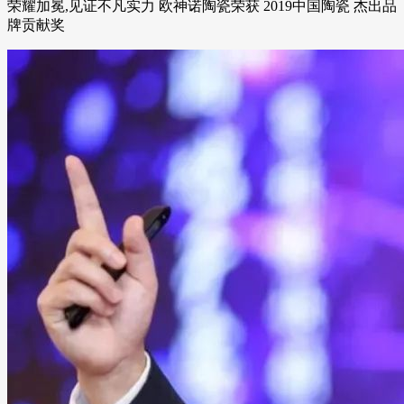
荣耀加冕,见证不凡实力 欧神诺陶瓷荣获 2019中国陶瓷 杰出品
牌贡献奖