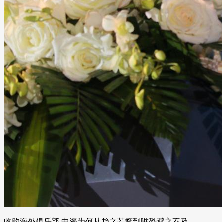
收购海外俱乐部,中资为何从趋之若鹜到唯恐避之不及