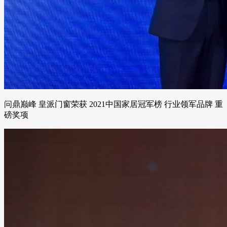
问鼎巅峰 皇派门窗荣获 2021中国家居冠军榜 行业领军品牌 重
磅奖项