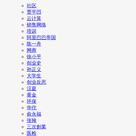
社区
贾平凹
云计算
销售网络
培训
阿里巴巴帝国
陈一舟
网商
徐小平
创业史
孙正义
大学生
创业反思
汉庭
黄金
环保
华佗
俞永福
张翰
三次創業
医检