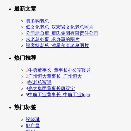
最新文章
嗨多购老总
低文化老总_汉宏岩文化老总照片
公司老总庞_庞氏集团有限责任公司
求老总办事_求办事的图片
福客特老总_鸿星尔克老总图片
热门推荐
1
牛勇董事长_董事长办公室图片
2
广州恒大董事长_广州恒大
3
彭老总冤吗
4
光大集团董事长唐双宁
5
中航工业董事长_中航工业logo
热门标签
祝晓琳
郭广昌