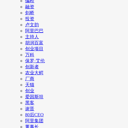
编程
融资
剑桥
投资
卢文韵
阿里巴巴
主持人
胡润百富
创业项目
万科
保罗·艾伦
创新者
农业大鳄
厂商
天猫
创业
爱因斯坦
黑客
谢晋
80后CEO
阿里集团
董事长