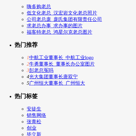
嗨多购老总
低文化老总_汉宏岩文化老总照片
公司老总庞_庞氏集团有限责任公司
求老总办事_求办事的图片
福客特老总_鸿星尔克老总图片
热门推荐
1
中航工业董事长_中航工业logo
2
牛勇董事长_董事长办公室图片
3
彭老总冤吗
4
光大集团董事长唐双宁
5
广州恒大董事长_广州恒大
热门标签
安徒生
销售网络
张青松
创业
毕立新