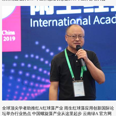
全球顶尖学者助推红A红球藻产业 雨生红球藻应用创新国际论
坛举办行业热点 中国螺旋藻产业从这里起步 云南绿A 官方网