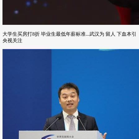
大学生买房打8折 毕业生最低年薪标准...武汉为 留人 下血本引
央视关注