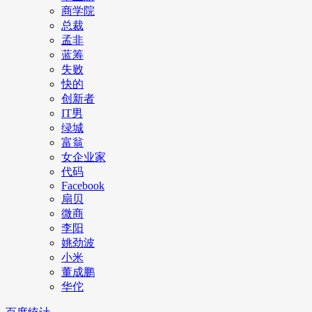
商学院
总裁
孟非
蓝筹
失败
快的
创新者
IT男
绿城
富翁
女企业家
代码
Facebook
扇贝
微商
李阳
姚劲波
小米
董成鹏
华佗