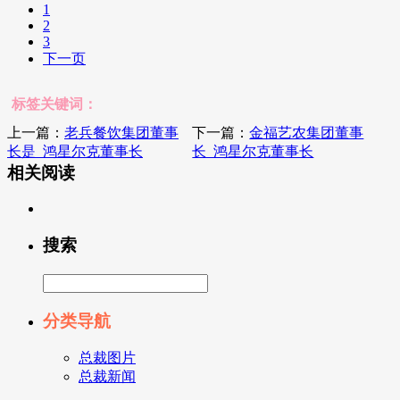
1
2
3
下一页
标签关键词：
上一篇：
老兵餐饮集团董事
下一篇：
金福艺农集团董事
长是_鸿星尔克董事长
长_鸿星尔克董事长
相关阅读
搜索
分类导航
总裁图片
总裁新闻