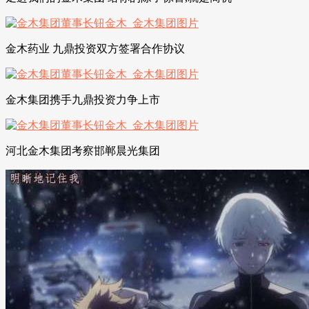
金木药业 九鼎投资双方签署合作协议
金木集团携手九鼎投资力争上市
河北金木集团考察邯郸晨光集团