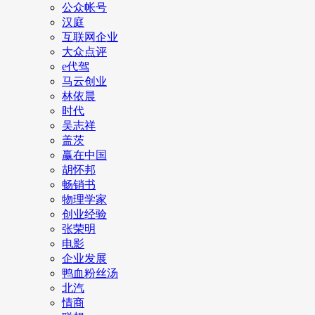
公众帐号
汉庭
互联网企业
大众点评
e代驾
马云创业
林依晨
时代
吴志祥
盖茨
赢在中国
胡怀邦
畅销书
物理学家
创业经验
张荣明
电影
企业发展
鸭血粉丝汤
北汽
情商