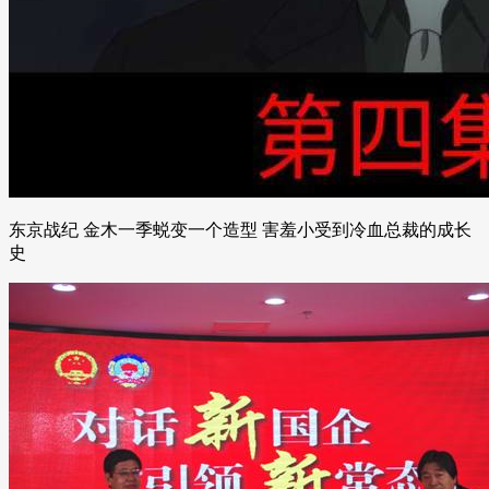
东京战纪 金木一季蜕变一个造型 害羞小受到冷血总裁的成长
史