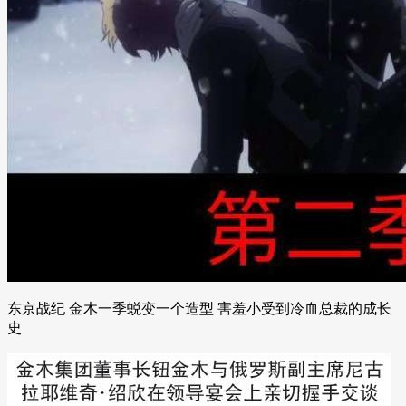
东京战纪 金木一季蜕变一个造型 害羞小受到冷血总裁的成长
史