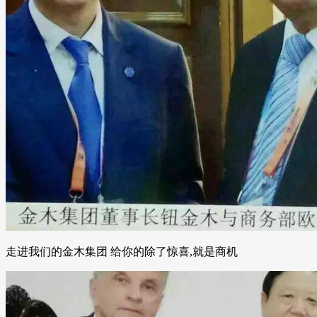
走进我们的金木集团 给你的除了惊喜,就是商机