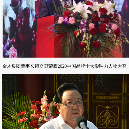
金木集团董事长钮立卫荣膺2020中国品牌十大影响力人物大奖