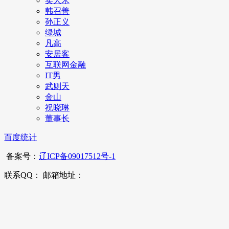
卖大米
韩召善
孙正义
绿城
凡高
安居客
互联网金融
IT男
武则天
金山
祝晓琳
董事长
百度统计
备案号：
辽ICP备09017512号-1
联系QQ： 邮箱地址：