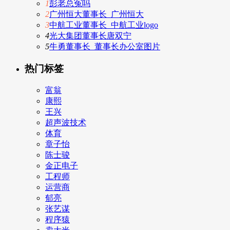
1
彭老总冤吗
2
广州恒大董事长_广州恒大
3
中航工业董事长_中航工业logo
4
光大集团董事长唐双宁
5
牛勇董事长_董事长办公室图片
热门标签
富翁
康熙
王兴
超声波技术
体育
章子怡
陈士骏
金正电子
工程师
运营商
郁亮
张艺谋
程序猿