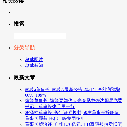
相关阅读
搜索
分类导航
总裁图片
总裁新闻
最新文章
南玻a董事长_南玻A最新公告:2021年净利润预增
66%–109%
铁能董事长_铁能要闻佟大光会见中铁沈阳局党委
书记、董事长张千里一行
杨泽柱董事长_长江证券换帅,59岁董事长辞职!副
董事长履新,任职三峡集团多年
董事长赖淦锋_广州1.76亿元CBD豪宅被拍卖抵债