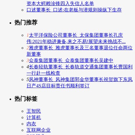
资本大鳄赖淦锋四入失信人名单
口述董事长_口述:在老板与潜规则操纵下生存
热门推荐
1
太平洋保险公司董事长_太保集团董事长孔庆
伟:2021年稳进兼备,来之不易!展望未来挑战不...
2
雅虎董事长_雅虎董事长及三名董事退位任命两位
新董事
3
众泰集团董事长_众泰集团董事长吴建中
4
长春轻轨董事长_长春轨道交通集团董事长曹国利
一行赴一线检查
5
风神董事长_风神集团郭金华董事长祝贺旗下东风
日产4S店目标责任书顺利签订
热门标签
王智民
计算机
内衣
互联网企业