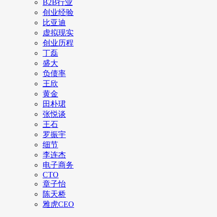
B2B行业
创业经验
比亚迪
虚拟现实
创业历程
丁磊
盛大
负债率
王欣
黄金
田朴珺
张悦谈
王石
罗振宇
细节
李连杰
电子商务
CTO
章子怡
陈天桥
雅虎CEO