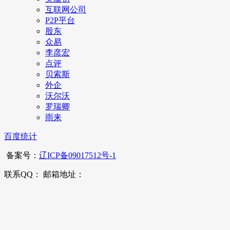
互联网公司
P2P平台
股东
众易
李彦宏
点评
贝索斯
外企
沃尔沃
罗瑞卿
雨来
百度统计
备案号：
辽ICP备09017512号-1
联系QQ： 邮箱地址：