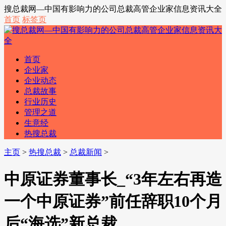
搜总裁网—中国有影响力的公司总裁高管企业家信息资讯大全
首页
标签页
首页
企业家
企业动态
总裁故事
行业历史
管理之道
生意经
热搜总裁
主页
>
热搜总裁
>
总裁新闻
>
中原证券董事长_“3年左右再造
一个中原证券”前任辞职10个月
后“海选”新总裁