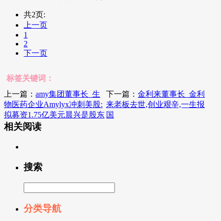
共2页:
上一页
1
2
下一页
标签关键词：
上一篇：
amy集团董事长_生
下一篇：
金利来董事长_金利
物医药企业Amylyx冲刺美股:
来老板去世,创业艰辛,一生报
拟募资1.75亿美元晨兴是股东
国
相关阅读
搜索
分类导航