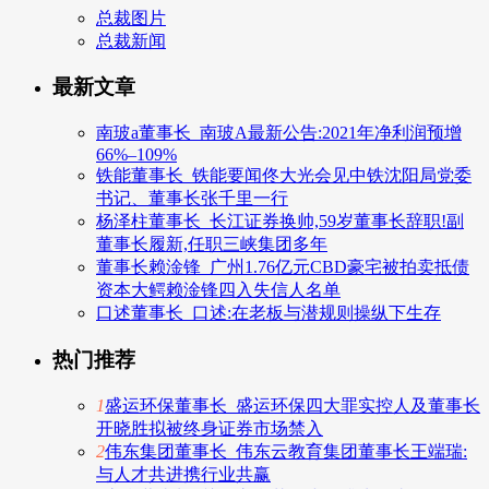
总裁图片
总裁新闻
最新文章
南玻a董事长_南玻A最新公告:2021年净利润预增
66%–109%
铁能董事长_铁能要闻佟大光会见中铁沈阳局党委
书记、董事长张千里一行
杨泽柱董事长_长江证券换帅,59岁董事长辞职!副
董事长履新,任职三峡集团多年
董事长赖淦锋_广州1.76亿元CBD豪宅被拍卖抵债
资本大鳄赖淦锋四入失信人名单
口述董事长_口述:在老板与潜规则操纵下生存
热门推荐
1
盛运环保董事长_盛运环保四大罪实控人及董事长
开晓胜拟被终身证券市场禁入
2
伟东集团董事长_伟东云教育集团董事长王端瑞:
与人才共进携行业共赢