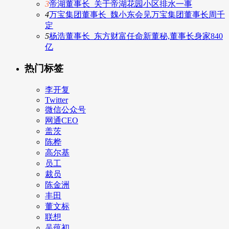
3
帝湖董事长_关于帝湖花园小区排水一事
4
万宝集团董事长_魏小东会见万宝集团董事长周千
定
5
杨浩董事长_东方财富任命新董秘,董事长身家840
亿
热门标签
李开复
Twitter
微信公众号
网通CEO
盖茨
陈桦
高尔基
员工
裁员
陈金洲
丰田
董文标
联想
吴蕴初