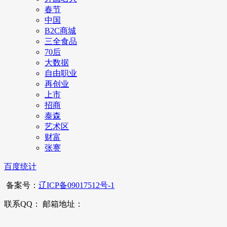
春节
中国
B2C商城
三全食品
70后
大数据
自由职业
再创业
上市
招商
泰森
艺术区
财富
张謇
百度统计
备案号：
辽ICP备09017512号-1
联系QQ： 邮箱地址：