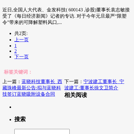
近日,全国人大代表、金发科技( 600143 ,诊股)董事长袁志敏接
受了《每日经济新闻》记者的专访. 对于今年元旦最严“限塑
令”带来的可降解塑料风口,...
共2页:
上一页
1
2
下一页
标签关键词：
上一篇：
蓝晓科技董事长_西
下一篇：
宁波建工董事长_宁
藏珠峰最新公告:拟与蓝晓科
波建工:董事长徐文卫简介
技签订蓝晓吸附设备合同
相关阅读
搜索