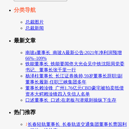
分类导航
总裁图片
总裁新闻
最新文章
南玻a董事长_南玻A最新公告:2021年净利润预增
66%–109%
铁能董事长_铁能要闻佟大光会见中铁沈阳局党委
书记、董事长张千里一行
杨泽柱董事长_长江证券换帅,59岁董事长辞职!副
董事长履新,任职三峡集团多年
董事长赖淦锋_广州1.76亿元CBD豪宅被拍卖抵债
资本大鳄赖淦锋四入失信人名单
口述董事长_口述:在老板与潜规则操纵下生存
热门推荐
1
长春轻轨董事长_长春轨道交通集团董事长曹国利