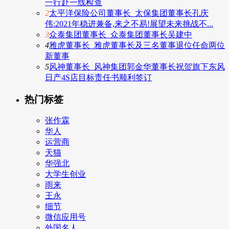
一行赴一线检查
2
太平洋保险公司董事长_太保集团董事长孔庆
伟:2021年稳进兼备,来之不易!展望未来挑战不...
3
众泰集团董事长_众泰集团董事长吴建中
4
雅虎董事长_雅虎董事长及三名董事退位任命两位
新董事
5
风神董事长_风神集团郭金华董事长祝贺旗下东风
日产4S店目标责任书顺利签订
热门标签
张作霖
华人
运营商
天猫
华强北
大学生创业
雨来
王永
细节
微信应用号
外国名人