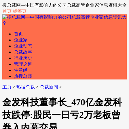
搜总裁网—中国有影响力的公司总裁高管企业家信息资讯大全
首页
标签页
首页
企业家
企业动态
总裁故事
行业历史
管理之道
生意经
热搜总裁
主页
>
热搜总裁
>
总裁新闻
>
金发科技董事长_470亿金发科
技跌停:股民一日亏2万老板曾
卷入内幕交易