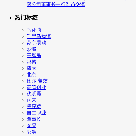
限公司董事长一行到访交流
热门标签
马化腾
千里马物流
苏宁易购
炒股
王智民
冯博
盛大
北京
比尔·盖茨
高管创业
伏明霞
雨来
程序猿
自由职业
董事长
众易
郭浩