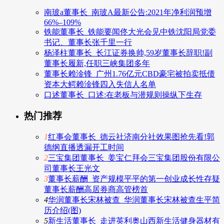
南玻a董事长_南玻A最新公告:2021年净利润预增
66%–109%
铁能董事长_铁能要闻佟大光会见中铁沈阳局党委
书记、董事长张千里一行
杨泽柱董事长_长江证券换帅,59岁董事长辞职!副
董事长履新,任职三峡集团多年
董事长赖淦锋_广州1.76亿元CBD豪宅被拍卖抵债
资本大鳄赖淦锋四入失信人名单
口述董事长_口述:在老板与潜规则操纵下生存
热门推荐
1
红事会董事长_德云社济南分社效果图抢先看!郭
德纲直播透漏开工时间
2
三宝集团董事长_姜宝仁拜会三宝集团股份有限公
司董事长王光文
3
董事长薪酬_资产规模平平的第一创业成长性存疑
董事长薪酬高居券商高管榜首
4
华润董事长宋林被查_华润董事长宋林被查生平简
历介绍(图)
5
新生活董事长_走进英利奥山西新生活健身器材有