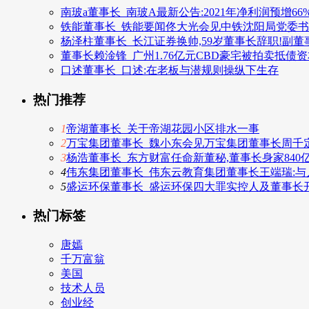
南玻a董事长_南玻A最新公告:2021年净利润预增66%–
铁能董事长_铁能要闻佟大光会见中铁沈阳局党委
杨泽柱董事长_长江证券换帅,59岁董事长辞职!副
董事长赖淦锋_广州1.76亿元CBD豪宅被拍卖抵
口述董事长_口述:在老板与潜规则操纵下生存
热门推荐
1
帝湖董事长_关于帝湖花园小区排水一事
2
万宝集团董事长_魏小东会见万宝集团董事长周千
3
杨浩董事长_东方财富任命新董秘,董事长身家840
4
伟东集团董事长_伟东云教育集团董事长王端瑞:
5
盛运环保董事长_盛运环保四大罪实控人及董事长
热门标签
唐嫣
千万富翁
美国
技术人员
创业经