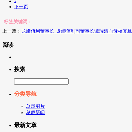
2
下一页
标签关键词：
上一篇：
龙蟒佰利董事长_龙蟒佰利副董事长谭瑞清向母校复旦
阅读
搜索
分类导航
总裁图片
总裁新闻
最新文章