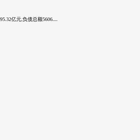
亿元,负债总额5606....