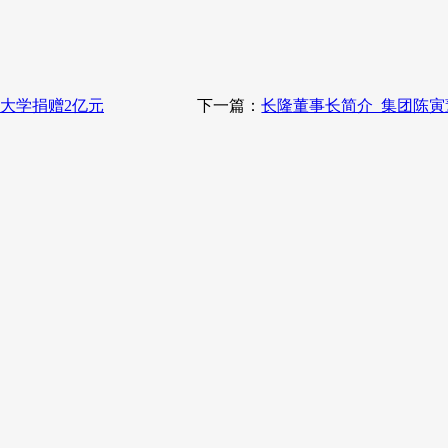
大学捐赠2亿元
下一篇：
长隆董事长简介_集团陈