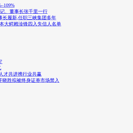
109%
书记、董事长张千里一行
董事长履新,任职三峡集团多年
债资本大鳄赖淦锋四入失信人名单
定
亿
与人才共进携行业共赢
开晓胜拟被终身证券市场禁入