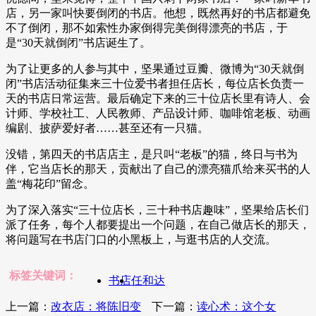
店，另一家叫快要倒闭的书店。他想，既然再好的书店都避免
不了倒闭，那不如索性办家倒得完美倒得漂亮的书店，于
是“30天就倒闭”书店诞生了。
为了让更多的人参与其中，坚果通过豆瓣、微博为“30天就倒
闭”书店活动征集来三十位爱书者担任店长，每位店长负责一
天的书店日常运营。最后确定下来的三十位店长里有诗人、会
计师、学校社工、人民教师、产品设计师、咖啡馆老板、动画
编剧、披萨爱好者……甚至还有一只猫。
没错，第四天的书店店主，是只叫“老板”的猫，终日与书为
伴，它当店长的那天，贡献出了自己的漂亮猫爪给来买书的人
盖“梅花印”留念。
为了深入落实“三十位店长，三十种书店趣味”，坚果给店长们
派了任务，每个人都要提出一个问题，在自己做店长的那天，
将问题写在书店门口的小黑板上，与逛书店的人交流。
标签关键词：
书店
任和达
上一篇：
改衣店：将陈旧变
下一篇：
读心术：这个女