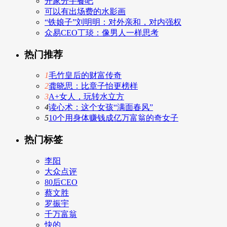
开家分手餐吧
可以有出场费的水影画
“铁娘子”刘明明：对外亲和，对内强权
众易CEO丁琰：像男人一样思考
热门推荐
1
毛竹皇后的财富传奇
2
龚晓思：比章子怡更榜样
3
A+女人，玩转水立方
4
读心术：这个女孩“满面春风”
5
10个用身体赚钱成亿万富翁的奇女子
热门标签
李阳
大众点评
80后CEO
蔡文胜
罗振宇
千万富翁
快的