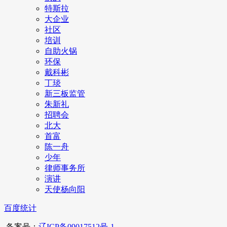
特斯拉
大企业
社区
培训
自助火锅
环保
戴科彬
丁琰
新三板监管
朱新礼
招聘会
北大
首富
陈一舟
少年
律师事务所
演讲
天使杨向阳
百度统计
备案号：
辽ICP备09017512号-1