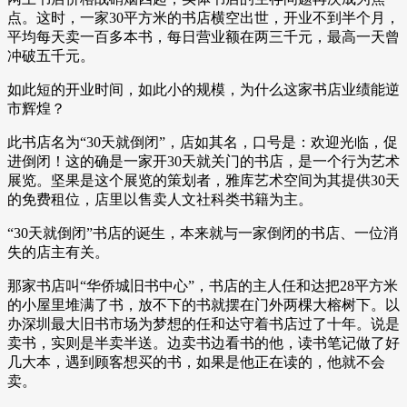
点。这时，一家30平方米的书店横空出世，开业不到半个月，
平均每天卖一百多本书，每日营业额在两三千元，最高一天曾
冲破五千元。
如此短的开业时间，如此小的规模，为什么这家书店业绩能逆
市辉煌？
此书店名为“30天就倒闭”，店如其名，口号是：欢迎光临，促
进倒闭！这的确是一家开30天就关门的书店，是一个行为艺术
展览。坚果是这个展览的策划者，雅库艺术空间为其提供30天
的免费租位，店里以售卖人文社科类书籍为主。
“30天就倒闭”书店的诞生，本来就与一家倒闭的书店、一位消
失的店主有关。
那家书店叫“华侨城旧书中心”，书店的主人任和达把28平方米
的小屋里堆满了书，放不下的书就摆在门外两棵大榕树下。以
办深圳最大旧书市场为梦想的任和达守着书店过了十年。说是
卖书，实则是半卖半送。边卖书边看书的他，读书笔记做了好
几大本，遇到顾客想买的书，如果是他正在读的，他就不会
卖。