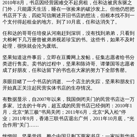
2010年8月，书店因经营困难交不起房租，任和达被房东驱之
门外，只能露天生活，睡在一张捡来的破沙发上。但他仍想把
书店开下去，四处写信阐述开旧书店的想法，但根本找不到一
个支付得起租金的地方。到了10月底，任和达消失了。
任和达的哥哥任培俊从河南赶到深圳，没有找到弟弟，只看到
大榕树下几万册曾被弟弟视若珍宝的书。这些书，如果不及时
处理，很快就会沦为废纸。
坚果知道这件事后，立即在豆瓣网上发帖，征集志愿者给书分
类进行售卖。卖书的过程中，坚果和陈诗哥、谭肇国等志愿者
成了好朋友，任和达留下的书也在大家的努力下全部售罄。
亲眼目睹了一个书店的消逝、一个店主的失踪，坚果和朋友们
开始真正关注起民营实体书店的生存情况。
有数据显示，自2007年以来，我国倒闭关门的民营书店达一万
多家。过去的十年内，超五成的民营书店已经倒闭：2010年1
月，北京“第三极”书局关闭；2011年6月，北京“风入松”停
业；2011年9月，香港三联书店退出广州，2011年10月底，“光
合作用”关门……
恍惚间，坚果觉得，整个中国只剩下两家书店：一家叫新华书